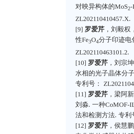
对映异构体的MoS
2
ZL202110410457.X.
[9]
罗爱芹
，刘毅权
性Fe
O
分子印迹电
3
4
ZL202110463101.2.
[10]
罗爱芹
，刘宗坤
水相的光子晶体分子
专利号： ZL20211043
[11]
罗爱芹
，梁阿
刘淼. 一种CoMO
法和检测方法. 专利号： 
[12]
罗爱芹
，侯慧鹏