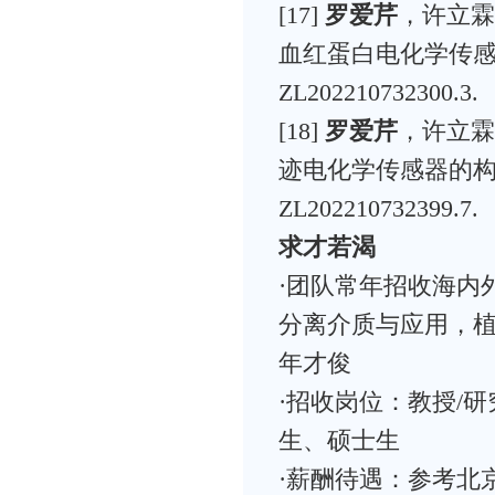
[17]
罗爱芹
，许立霖，
血红蛋白电化学传感
ZL202210732300.3.
[18]
罗爱芹
，许立霖
迹电化学传感器的构
ZL202210732399.7.
求才若渴
·团队常年招收海内
分离介质与应用，
年才俊
·招收岗位：教授/
生、硕士生
·薪酬待遇：参考北