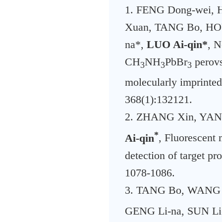
1. FENG Dong-wei,
Xuan, TANG Bo, HOU
na*,
LUO Ai-qin*
, N
CH
NH
PbBr
perovs
3
3
3
molecularly imprinted
368(1):132121.
2. ZHANG Xin, YANG
*
Ai-qin
, Fluorescent
detection of target pro
1078-1086.
3. TANG Bo, WANG W
GENG Li-na, SUN Li