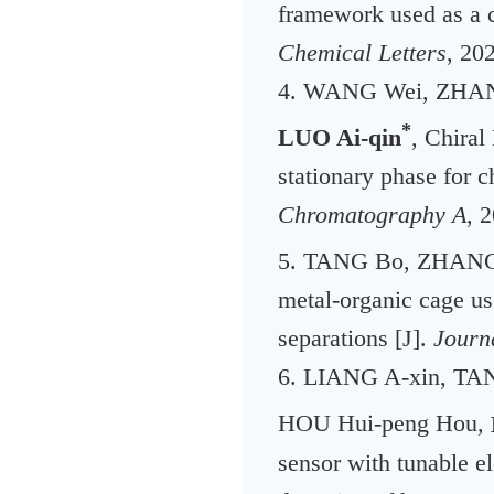
framework used as a ch
Chemical Letters
, 202
4. WANG Wei, ZHAN
*
LUO Ai-qin
, Chira
stationary phase for c
Chromatography A
, 
5. TANG Bo, ZHANG 
metal-organic cage us
separations [J].
Journ
6. LIANG A-xin, TAN
HOU Hui-peng Hou,
sensor with tunable e