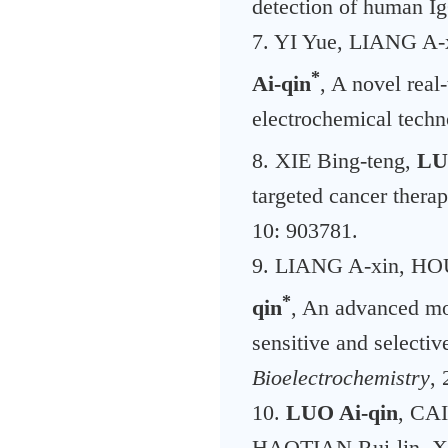
detection of human I
7. YI Yue, LIANG A
*
Ai-qin
, A novel rea
electrochemical techn
8. XIE Bing-teng,
LU
targeted cancer therap
10: 903781.
9. LIANG A-xin, HO
*
qin
, An advanced mol
sensitive and selecti
Bioelectrochemistry
,
10.
LUO Ai-qin
, CA