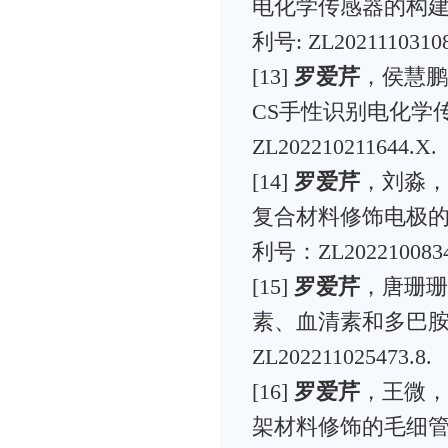
电化学传感器的构
利号: ZL20211103108
[13]
罗爱芹
，侯慧鹏
CS手性识别电化学传
ZL202210211644.X.
[14]
罗爱芹
，刘淼，
复合材料修饰电极的
利号：ZL2022100834
[15]
罗爱芹
，唐珊珊
素、血清素和多巴胺
ZL202211025473.8.
[16]
罗爱芹
，王微，
架材料修饰的毛细管柱及其