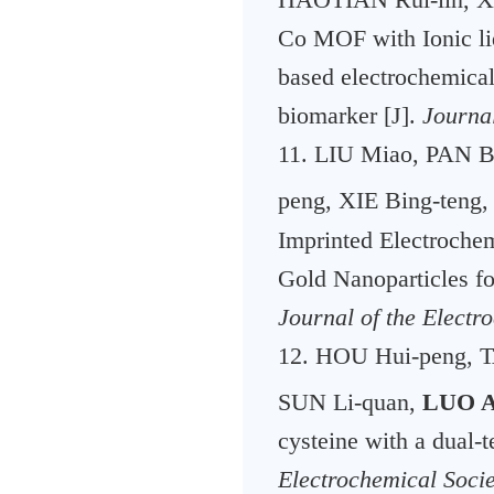
HAOTIAN Rui-lin, XI
Co MOF with Ionic li
based electrochemical 
biomarker [J].
Journal
11. LIU Miao, PAN 
peng, XIE Bing-teng
Imprinted Electroch
Gold Nanoparticles fo
Journal of the Electr
12. HOU Hui-peng, 
SUN Li-quan,
LUO A
cysteine with a dual-
Electrochemical Socie