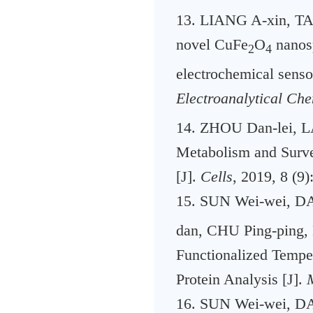
13. LIANG A-xin, T
novel CuFe
O
nanosp
2
4
electrochemical senso
Electroanalytical Che
14. ZHOU Dan-lei, L
Metabolism and Surve
[J].
Cells
, 2019, 8 (9)
15. SUN Wei-wei, D
dan, CHU Ping-ping,
Functionalized Tempe
Protein Analysis [J].
16. SUN Wei-wei, DAI