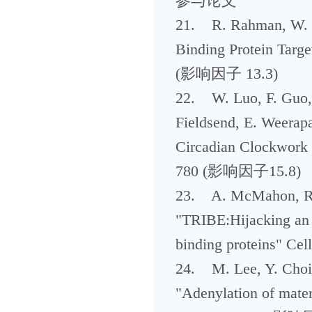
参与论文
21. R. Rahman, W. Xu
Binding Protein Targ
(影响因子 13.3)
22. W. Luo, F. Guo, 
Fieldsend, E. Weera
Circadian Clockwork 
780 (影响因子15.8)
23. A. McMahon, R. 
"TRIBE:Hijacking an 
binding proteins" C
24. M. Lee, Y. Choi, 
"Adenylation of mate