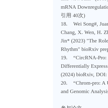
mRNA Downregulati
引用 40次)
18. Wei Song#, Juan
Chang, X. Wen, H. Zh
Jin* (2023) "The Role
Rhythm" bioRxiv prepr
19. “CircRNA-Pro: A 
Differentially Expre
(2024) bioRxiv, DOI:
20. “Chrom-pro: A U
and Genomic Analysis