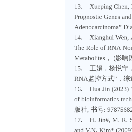
13. Xueping Chen, L.
Prognostic Genes and
Adenocarcinoma” D
14. Xianghui Wen, A.
The Role of RNA Non-c
Metabolites， (
15. 王娟，杨悦宁
RNA监控方式”，综述
16. Hua Jin (202
of bioinformat
版社, 书号: 97875682
17. H. Jin#, M. R. S
and V.N. Kim* (2009