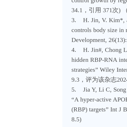
control growth by 
34.1，引用 371次)
3. H. Jin, V. Kim*,
controls body size in
Development, 26(
4. H. Jin#, Chong Li#
hidden RBP-RNA inte
strategies” Wiley I
9.3，评为该杂志20
5. Jia Y, Li C, Song
“A hyper-active APOB
(RBP) targets” Int
8.5)