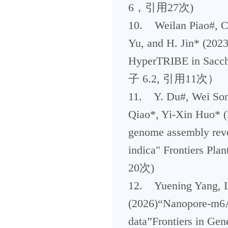
6，引用27次)
10. Weilan Piao#, Ch
Yu, and H. Jin* (2023
HyperTRIBE in Sacch
子 6.2, 引用11次）
11. Y. Du#, Wei Song
Qiao*, Yi-Xin Huo* (
genome assembly revea
indica" Frontiers
20次)
12. Yuening Yang, L
(2026)“Nanopore-m6A-
data”Frontiers in G