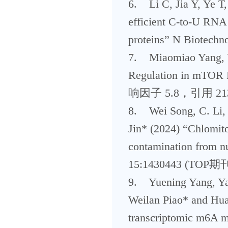
6. Li C, Jia Y, Ye T
efficient C-to-U RNA 
proteins” N Biotec
7. Miaomiao Yang, Y.
Regulation in mTO
响因子 5.8，引用 21
8. Wei Song, C. Li, 
Jin* (2024) “Chlomito
contamination from n
15:1430443 (T
9. Yuening Yang, Ya
Weilan Piao* and Hua 
transcriptomic m6A 