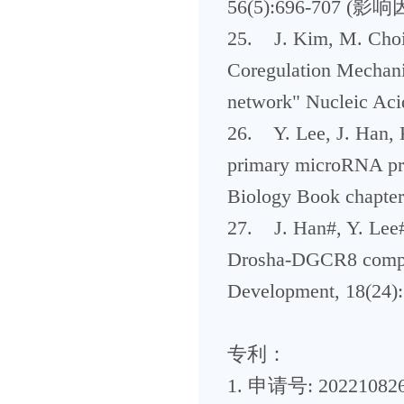
56(5):696-707 (影响
25. J. Kim, M. Choi,
Coregulation Mechani
network" Nucleic Ac
26. Y. Lee, J. Han, 
primary microRNA pr
Biology Book chapte
27. J. Han#, Y. Lee#
Drosha-DGCR8 compl
Development, 18(24
专利：
1. 申请号: 202210826