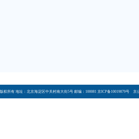
所有 地址：北京海淀区中关村南大街5号 邮编：100081 京ICP备10019879号 京公网安