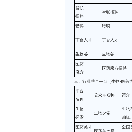
智联
智联招聘
招聘
猎聘
猎聘
丁香人才
丁香人才
生物谷
生物谷
医药
医药魔方招聘
魔方
三、行业垂直平台（生物
医药
/
平台
公众号名称
简介
名称
生物
生物
生物探索
探索
编辑
医药英才
全国
医药英才网