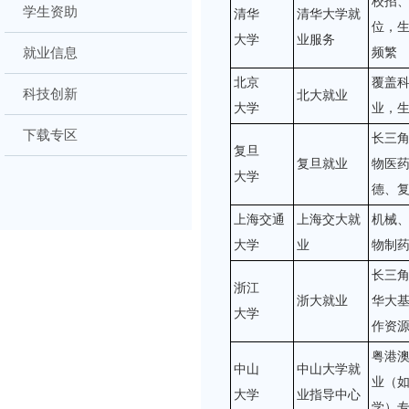
校招
学生资助
清华
清华大学就
位，
大学
业服务
就业信息
频繁
北京
覆盖
科技创新
北大就业
大学
业，
下载专区
长三
复旦
复旦就业
物医
大学
德、
上海交通
上海交大就
机械
大学
业
物制
长三
浙江
浙大就业
华大
大学
作资
粤港
中山
中山大学就
业（
大学
业指导中心
学）