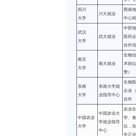
四川
西南
川大就业
大学
中心
中部
武汉
武大就业
医药
大学
合作
生物
南京
南大就业
术岗
大学
赞）
生物
东南
东南大学就
企业
大学
业指导中心
合作
农业
中国农业大
中国农业
学、
学就业指导
大学
位，
中心
先正