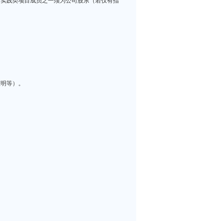
，实践类项目成员之一须为公司股东（若仅有指
证明等）。