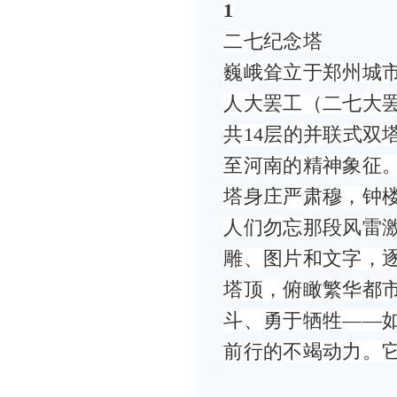
1
二七纪念塔
巍峨耸立于郑州城市
人大罢工（二七大罢
共14层的并联式双
至河南的精神象征
塔身庄严肃穆，钟
人们勿忘那段风雷
雕、图片和文字，
塔顶，俯瞰繁华都市
斗、勇于牺牲——
前行的不竭动力。