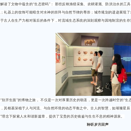
过解读了文物中蕴含的“生态密码”： 那些反映渔猎采集、农耕灌溉、防洪治水的工
试；礼器上的纹饰可能暗含对水神的崇拜与自然节律的尊崇；城市规划的遗迹展现了
叹于古人在生产力相对落后的条件下，对流域生态系统的深刻观察与因地制宜的生存
“别开生面”的博物之旅， 不仅是一次对厚重历史的朝圣，更是一次跨越时空的“生
煌，其根基深植于人与河流、与自然环境的动态平衡之中。古人的智慧，如璀璨星辰
展”理念下探索人水和谐新篇章，提供了宝贵的历史镜鉴与生生不息的精神源泉。
聆听岁月回声