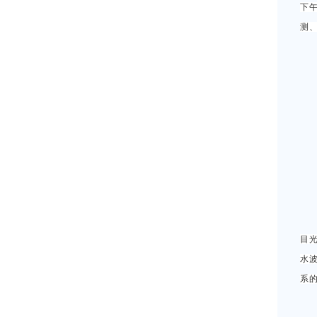
下
测
目
水
系