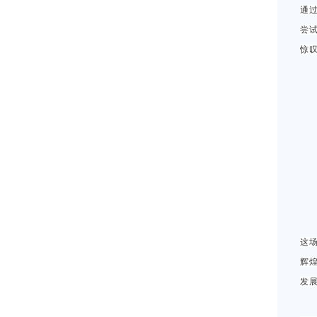
通
尝
惊
这场
辉
发