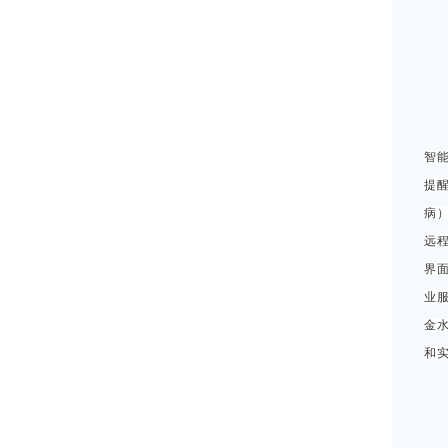
智
提
病
远
界
业服
金
和