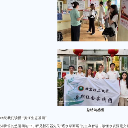
总结与感悟
物院我们读懂 “黄河生态基因”
贾湖骨笛的悠远回响中，听见新石器先民“逐水草而居”的生存智慧，读懂水资源是文