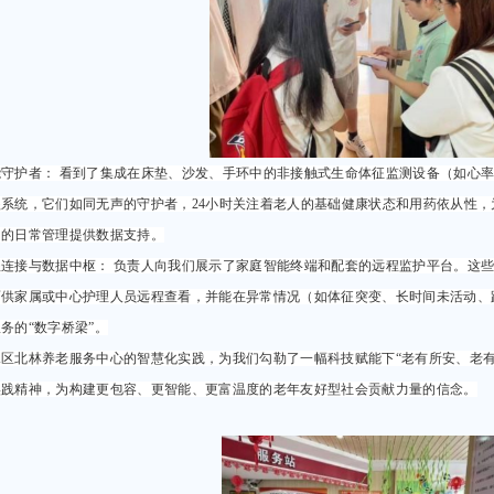
能守护者： 看到了集成在床垫、沙发、手环中的非接触式生命体征监测设备（如心
醒系统，它们如同无声的守护者，24小时关注着老人的基础健康状态和用药依从性
）的日常管理提供数据支持。
程连接与数据中枢： 负责人向我们展示了家庭智能终端和配套的远程监护平台。这
面供家属或中心护理人员远程查看，并能在异常情况（如体征突变、长时间未活动、
务的“数字桥梁”。
水区北林养老服务中心的智慧化实践，为我们勾勒了一幅科技赋能下“老有所安、老
实践精神，为构建更包容、更智能、更富温度的老年友好型社会贡献力量的信念。