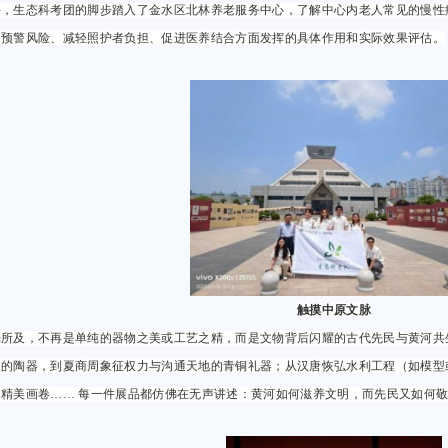
午，生态科考团的脚步踏入了金水区北林养老服务中心，了解中心内老人常见的慢性
、预警风险、减轻照护者负担、促进医养结合方面发挥的具体作用和实际效果评估。
触摸中原文脉
光所及，不再是单纯的器物之美或工艺之精，而是文物背后闪耀的古代先民与黄河共
波的陶器，到夏商周象征权力与沟通天地的青铜礼器；从汉唐恢弘水利工程（如模型
的精美画卷…… 每一件展品都仿佛在无声讲述：黄河如何滋养文明，而先民又如何